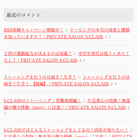
最近のコメント
初回体験キャンペーン開催中！
テーピングの本当の効果と種類
に
を知っていますか？ | PRIVATE SALON S-CLASS
より
子供の運動能力が決まるのは何歳？
中学生世代は筋トレあり？
に
なし？ | PRIVATE SALON S-CLASS
より
トレーニングを行うのは両手？片手？
トレーニングを行うのは
に
両手？片手？ 【続編】 | PRIVATE SALON S-CLASS
より
S-CLASSのトレーニング！骨盤後傾編！
片足重心の危険！無意
に
識の側方移動（sway）に注意！ | PRIVATE SALON S-CLASS
よ
り
S-CLASSではどんなトレーニングをしてるの？内容が知りたい！
に
片足重心の危険！無意識の側方移動（sway）に注意！ | PRIVATE