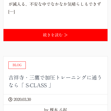
が滅入る、不安な中でなかなか気晴らしもできず
[…]
続きを読む ≫
BLOG
吉祥寺・三鷹で加圧トレーニングに通う
なら「 S-CLASS 」
2020.03.30
by 榎本 八起