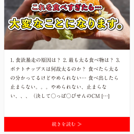
1. 食欲暴走の原因は？ 2. 最も太る食べ物は？ 3.
ポテトチップスは何故太るのか？ 食べたら太る
の分かってるけどやめられない… 食べ出したら
止まらない。。。やめられない、止まらな
い、、、（決して○っぱ○びせんのCM […]
続きを読む ≫