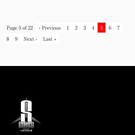
Page 5 of 22
‹ Previous
1
2
3
4
5
6
7
8
9
Next ›
Last »