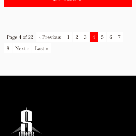
Page 4 of 22
‹ Previous
1
2
3
4
5
6
7
8
Next ›
Last »